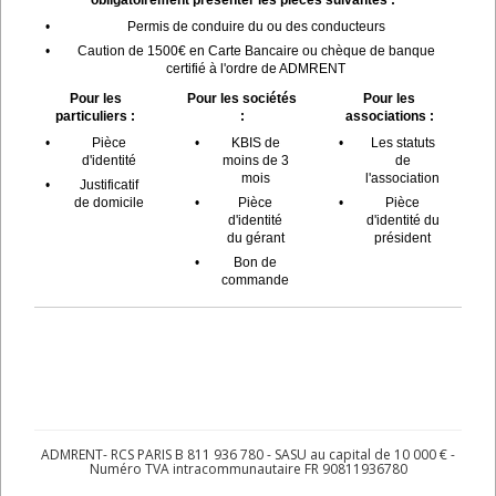
•
Permis de conduire du ou des conducteurs
•
Caution de 1500€ en Carte Bancaire ou chèque de banque
certifié à l'ordre de ADMRENT
Pour les
Pour les sociétés
Pour les
particuliers :
:
associations :
•
Pièce
•
KBIS de
•
Les statuts
d'identité
moins de 3
de
mois
l'association
•
Justificatif
de domicile
•
Pièce
•
Pièce
d'identité
d'identité du
du gérant
président
•
Bon de
commande
ADMRENT- RCS PARIS B 811 936 780 - SASU au capital de 10 000 € -
Numéro TVA intracommunautaire FR 90811936780