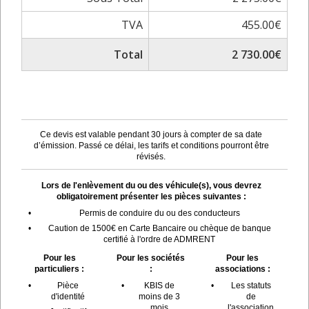
TVA
455.00€
Total
2 730.00€
Ce devis est valable pendant 30 jours à compter de sa date
d’émission. Passé ce délai, les tarifs et conditions pourront être
révisés.
Lors de l'enlèvement du ou des véhicule(s), vous devrez
obligatoirement présenter les pièces suivantes :
•
Permis de conduire du ou des conducteurs
•
Caution de 1500€ en Carte Bancaire ou chèque de banque
certifié à l'ordre de ADMRENT
Pour les
Pour les sociétés
Pour les
particuliers :
:
associations :
•
Pièce
•
KBIS de
•
Les statuts
d'identité
moins de 3
de
mois
l'association