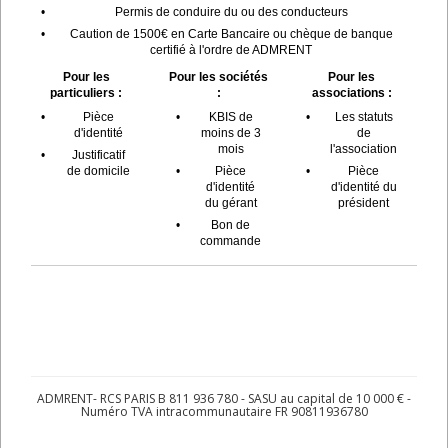
•
Permis de conduire du ou des conducteurs
•
Caution de 1500€ en Carte Bancaire ou chèque de banque
certifié à l'ordre de ADMRENT
Pour les
Pour les sociétés
Pour les
particuliers :
:
associations :
•
Pièce
•
KBIS de
•
Les statuts
d'identité
moins de 3
de
mois
l'association
•
Justificatif
de domicile
•
Pièce
•
Pièce
d'identité
d'identité du
du gérant
président
•
Bon de
commande
ADMRENT- RCS PARIS B 811 936 780 - SASU au capital de 10 000 € -
Numéro TVA intracommunautaire FR 90811936780