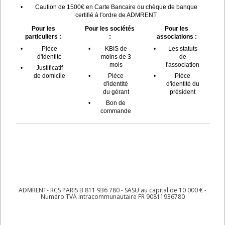
•
Caution de 1500€ en Carte Bancaire ou chèque de banque
certifié à l'ordre de ADMRENT
Pour les
Pour les sociétés
Pour les
particuliers :
:
associations :
•
Pièce
•
KBIS de
•
Les statuts
d'identité
moins de 3
de
mois
l'association
•
Justificatif
de domicile
•
Pièce
•
Pièce
d'identité
d'identité du
du gérant
président
•
Bon de
commande
ADMRENT- RCS PARIS B 811 936 780 - SASU au capital de 10 000 € -
Numéro TVA intracommunautaire FR 90811936780