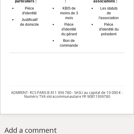
particuliers :
:
associations :
•
Pièce
•
KBIS de
•
Les statuts
d'identité
moins de 3
de
mois
l'association
•
Justificatif
de domicile
•
Pièce
•
Pièce
d'identité
d'identité du
du gérant
président
•
Bon de
commande
ADMRENT- RCS PARIS B 811 936 780 - SASU au capital de 10 000 € -
Numéro TVA intracommunautaire FR 90811936780
Add a comment