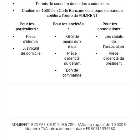
•
Permis de conduire du ou des conducteurs
•
Caution de 1500€ en Carte Bancaire ou chèque de banque
certifié à l'ordre de ADMRENT
Pour les
Pour les sociétés
Pour les
particuliers :
:
associations :
•
Pièce
•
KBIS de
•
Les statuts
d'identité
moins de 3
de
mois
l'association
•
Justificatif
de domicile
•
Pièce
•
Pièce
d'identité
d'identité du
du gérant
président
•
Bon de
commande
ADMRENT- RCS PARIS B 811 936 780 - SASU au capital de 10 000 € -
Numéro TVA intracommunautaire FR 90811936780