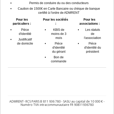
•
Permis de conduire du ou des conducteurs
•
Caution de 1500€ en Carte Bancaire ou chèque de banque
certifié à l'ordre de ADMRENT
Pour les
Pour les sociétés
Pour les
particuliers :
:
associations :
•
Pièce
•
KBIS de
•
Les statuts
d'identité
moins de 3
de
mois
l'association
•
Justificatif
de domicile
•
Pièce
•
Pièce
d'identité
d'identité du
du gérant
président
•
Bon de
commande
ADMRENT- RCS PARIS B 811 936 780 - SASU au capital de 10 000 € -
Numéro TVA intracommunautaire FR 90811936780