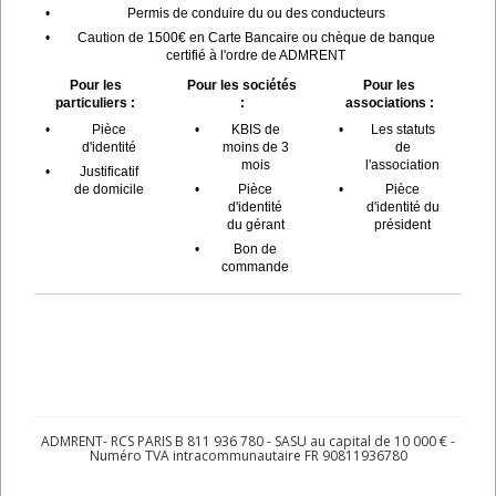
•
Permis de conduire du ou des conducteurs
•
Caution de 1500€ en Carte Bancaire ou chèque de banque
certifié à l'ordre de ADMRENT
Pour les
Pour les sociétés
Pour les
particuliers :
:
associations :
•
Pièce
•
KBIS de
•
Les statuts
d'identité
moins de 3
de
mois
l'association
•
Justificatif
de domicile
•
Pièce
•
Pièce
d'identité
d'identité du
du gérant
président
•
Bon de
commande
ADMRENT- RCS PARIS B 811 936 780 - SASU au capital de 10 000 € -
Numéro TVA intracommunautaire FR 90811936780