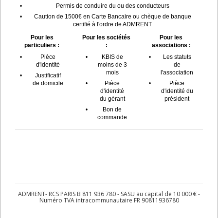
•
Permis de conduire du ou des conducteurs
•
Caution de 1500€ en Carte Bancaire ou chèque de banque
certifié à l'ordre de ADMRENT
Pour les
Pour les sociétés
Pour les
particuliers :
:
associations :
•
Pièce
•
KBIS de
•
Les statuts
d'identité
moins de 3
de
mois
l'association
•
Justificatif
de domicile
•
Pièce
•
Pièce
d'identité
d'identité du
du gérant
président
•
Bon de
commande
ADMRENT- RCS PARIS B 811 936 780 - SASU au capital de 10 000 € -
Numéro TVA intracommunautaire FR 90811936780