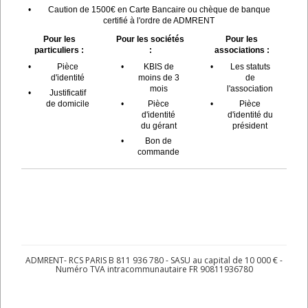
•
Caution de 1500€ en Carte Bancaire ou chèque de banque
certifié à l'ordre de ADMRENT
Pour les
Pour les sociétés
Pour les
particuliers :
:
associations :
•
Pièce
•
KBIS de
•
Les statuts
d'identité
moins de 3
de
mois
l'association
•
Justificatif
de domicile
•
Pièce
•
Pièce
d'identité
d'identité du
du gérant
président
•
Bon de
commande
ADMRENT- RCS PARIS B 811 936 780 - SASU au capital de 10 000 € -
Numéro TVA intracommunautaire FR 90811936780