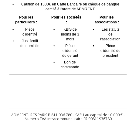
•
Caution de 1500€ en Carte Bancaire ou chèque de banque
certifié à l'ordre de ADMRENT
Pour les
Pour les sociétés
Pour les
particuliers :
:
associations :
•
Pièce
•
KBIS de
•
Les statuts
d'identité
moins de 3
de
mois
l'association
•
Justificatif
de domicile
•
Pièce
•
Pièce
d'identité
d'identité du
du gérant
président
•
Bon de
commande
ADMRENT- RCS PARIS B 811 936 780 - SASU au capital de 10 000 € -
Numéro TVA intracommunautaire FR 90811936780