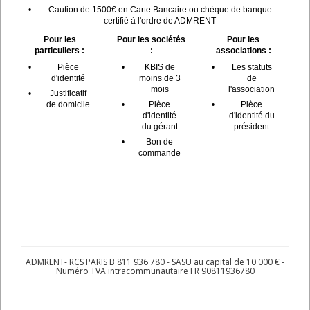
•
Caution de 1500€ en Carte Bancaire ou chèque de banque
certifié à l'ordre de ADMRENT
Pour les
Pour les sociétés
Pour les
particuliers :
:
associations :
•
Pièce
•
KBIS de
•
Les statuts
d'identité
moins de 3
de
mois
l'association
•
Justificatif
de domicile
•
Pièce
•
Pièce
d'identité
d'identité du
du gérant
président
•
Bon de
commande
ADMRENT- RCS PARIS B 811 936 780 - SASU au capital de 10 000 € -
Numéro TVA intracommunautaire FR 90811936780