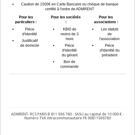
•
Caution de 1500€ en Carte Bancaire ou chèque de banque
certifié à l'ordre de ADMRENT
Pour les
Pour les sociétés
Pour les
particuliers :
:
associations :
•
Pièce
•
KBIS de
•
Les statuts
d'identité
moins de 3
de
mois
l'association
•
Justificatif
de domicile
•
Pièce
•
Pièce
d'identité
d'identité du
du gérant
président
•
Bon de
commande
ADMRENT- RCS PARIS B 811 936 780 - SASU au capital de 10 000 € -
Numéro TVA intracommunautaire FR 90811936780