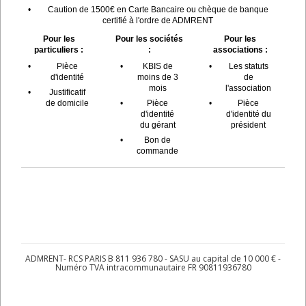
•
Caution de 1500€ en Carte Bancaire ou chèque de banque
certifié à l'ordre de ADMRENT
Pour les
Pour les sociétés
Pour les
particuliers :
:
associations :
•
Pièce
•
KBIS de
•
Les statuts
d'identité
moins de 3
de
mois
l'association
•
Justificatif
de domicile
•
Pièce
•
Pièce
d'identité
d'identité du
du gérant
président
•
Bon de
commande
ADMRENT- RCS PARIS B 811 936 780 - SASU au capital de 10 000 € -
Numéro TVA intracommunautaire FR 90811936780