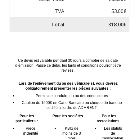
TVA
53.00€
Total
318.00€
Ce devis est valable pendant 30 jours à compter de sa date
d’émission. Passé ce délai, les tarifs et conditions pourront être
révisés.
Lors de l'enlèvement du ou des véhicule(s), vous devrez
obligatoirement présenter les pièces suivantes :
•
Permis de conduire du ou des conducteurs
•
Caution de 1500€ en Carte Bancaire ou chèque de banque
certifié à l'ordre de ADMRENT
Pour les
Pour les sociétés
Pour les
particuliers :
:
associations :
•
Pièce
•
KBIS de
•
Les statuts
d'identité
moins de 3
de
mois
l'association