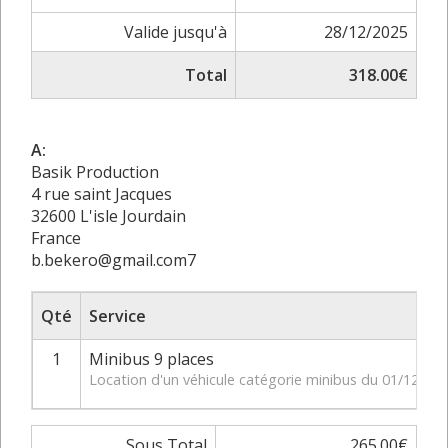
Valide jusqu'à
28/12/2025
Total
318.00€
A:
Basik Production
4 rue saint Jacques
32600 L'isle Jourdain
France
b.bekero@gmail.com7
Qté
Service
1
Minibus 9 places
Location d'un véhicule catégorie minibus du 01/12/20
Sous Total
265.00€