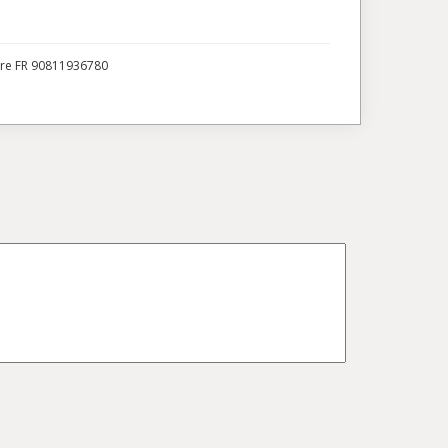
ire FR 90811936780