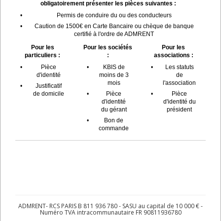
obligatoirement présenter les pièces suivantes :
•
Permis de conduire du ou des conducteurs
•
Caution de 1500€ en Carte Bancaire ou chèque de banque
certifié à l'ordre de ADMRENT
Pour les
Pour les sociétés
Pour les
particuliers :
:
associations :
•
Pièce
•
KBIS de
•
Les statuts
d'identité
moins de 3
de
mois
l'association
•
Justificatif
de domicile
•
Pièce
•
Pièce
d'identité
d'identité du
du gérant
président
•
Bon de
commande
ADMRENT- RCS PARIS B 811 936 780 - SASU au capital de 10 000 € -
Numéro TVA intracommunautaire FR 90811936780