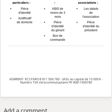
particuliers :
:
associations :
•
Pièce
•
KBIS de
•
Les statuts
d'identité
moins de 3
de
mois
l'association
•
Justificatif
de domicile
•
Pièce
•
Pièce
d'identité
d'identité du
du gérant
président
•
Bon de
commande
ADMRENT- RCS PARIS B 811 936 780 - SASU au capital de 10 000 € -
Numéro TVA intracommunautaire FR 90811936780
Add a comment