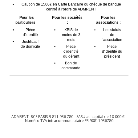
•
Caution de 1500€ en Carte Bancaire ou chèque de banque
certifié à l'ordre de ADMRENT
Pour les
Pour les sociétés
Pour les
particuliers :
:
associations :
•
Pièce
•
KBIS de
•
Les statuts
d'identité
moins de 3
de
mois
l'association
•
Justificatif
de domicile
•
Pièce
•
Pièce
d'identité
d'identité du
du gérant
président
•
Bon de
commande
ADMRENT- RCS PARIS B 811 936 780 - SASU au capital de 10 000 € -
Numéro TVA intracommunautaire FR 90811936780