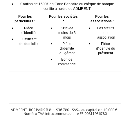
•
Caution de 1500€ en Carte Bancaire ou chèque de banque
certifié à l'ordre de ADMRENT
Pour les
Pour les sociétés
Pour les
particuliers :
:
associations :
•
Pièce
•
KBIS de
•
Les statuts
d'identité
moins de 3
de
mois
l'association
•
Justificatif
de domicile
•
Pièce
•
Pièce
d'identité
d'identité du
du gérant
président
•
Bon de
commande
ADMRENT- RCS PARIS B 811 936 780 - SASU au capital de 10 000 € -
Numéro TVA intracommunautaire FR 90811936780