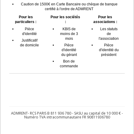
•
Caution de 1500€ en Carte Bancaire ou chèque de banque
certifié à l'ordre de ADMRENT
Pour les
Pour les sociétés
Pour les
particuliers :
:
associations :
•
Pièce
•
KBIS de
•
Les statuts
d'identité
moins de 3
de
mois
l'association
•
Justificatif
de domicile
•
Pièce
•
Pièce
d'identité
d'identité du
du gérant
président
•
Bon de
commande
ADMRENT- RCS PARIS B 811 936 780 - SASU au capital de 10 000 € -
Numéro TVA intracommunautaire FR 90811936780