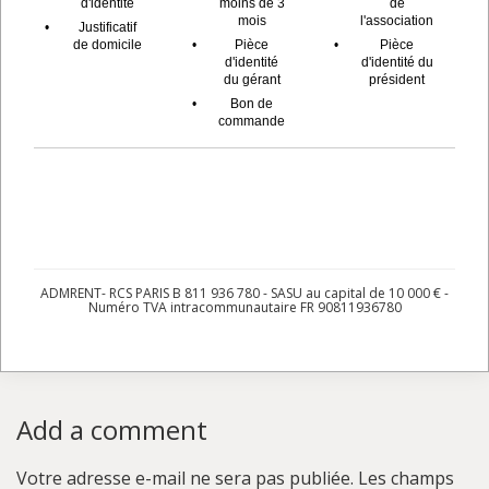
d'identité
moins de 3
de
mois
l'association
•
Justificatif
de domicile
•
Pièce
•
Pièce
d'identité
d'identité du
du gérant
président
•
Bon de
commande
ADMRENT- RCS PARIS B 811 936 780 - SASU au capital de 10 000 € -
Numéro TVA intracommunautaire FR 90811936780
Add a comment
Votre adresse e-mail ne sera pas publiée.
Les champs