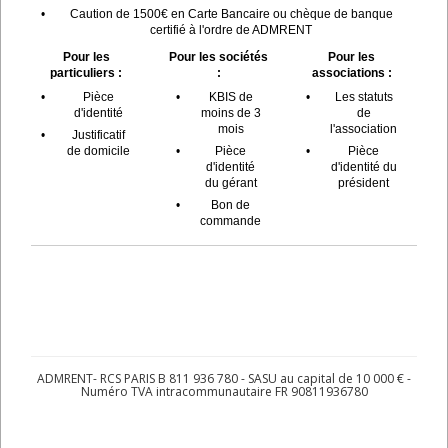
•
Caution de 1500€ en Carte Bancaire ou chèque de banque
certifié à l'ordre de ADMRENT
Pour les
Pour les sociétés
Pour les
particuliers :
:
associations :
•
Pièce
•
KBIS de
•
Les statuts
d'identité
moins de 3
de
mois
l'association
•
Justificatif
de domicile
•
Pièce
•
Pièce
d'identité
d'identité du
du gérant
président
•
Bon de
commande
ADMRENT- RCS PARIS B 811 936 780 - SASU au capital de 10 000 € -
Numéro TVA intracommunautaire FR 90811936780