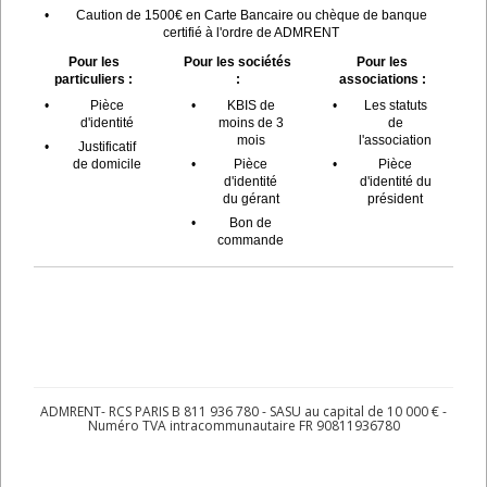
•
Caution de 1500€ en Carte Bancaire ou chèque de banque
certifié à l'ordre de ADMRENT
Pour les
Pour les sociétés
Pour les
particuliers :
:
associations :
•
Pièce
•
KBIS de
•
Les statuts
d'identité
moins de 3
de
mois
l'association
•
Justificatif
de domicile
•
Pièce
•
Pièce
d'identité
d'identité du
du gérant
président
•
Bon de
commande
ADMRENT- RCS PARIS B 811 936 780 - SASU au capital de 10 000 € -
Numéro TVA intracommunautaire FR 90811936780