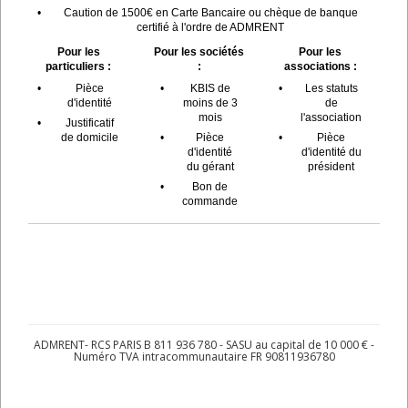
•
Caution de 1500€ en Carte Bancaire ou chèque de banque
certifié à l'ordre de ADMRENT
Pour les
Pour les sociétés
Pour les
particuliers :
:
associations :
•
Pièce
•
KBIS de
•
Les statuts
d'identité
moins de 3
de
mois
l'association
•
Justificatif
de domicile
•
Pièce
•
Pièce
d'identité
d'identité du
du gérant
président
•
Bon de
commande
ADMRENT- RCS PARIS B 811 936 780 - SASU au capital de 10 000 € -
Numéro TVA intracommunautaire FR 90811936780