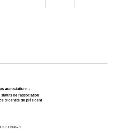
es associations :
 statuts de l'association
ce d'identité du président
FR 90811936780