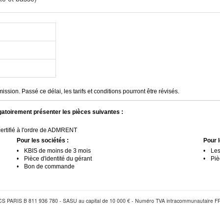
sion. Passé ce délai, les tarifs et conditions pourront être révisés.
gatoirement présenter les pièces suivantes :
ertifié à l'ordre de ADMRENT
Pour les sociétés :
Pour l
•
KBIS de moins de 3 mois
•
Les
•
Pièce d'identité du gérant
•
Piè
•
Bon de commande
PARIS B 811 936 780 - SASU au capital de 10 000 € - Numéro TVA intracommunautaire 