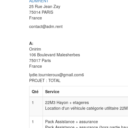
ADMRENT
25 Rue Jean Zay
75014 PARIS
France
contact@adm.rent
A:
Onirim
106 Boulevard Malesherbes
75017 Paris
France
lydie.tournieroux@gmail.com6
PROJET : TOTAL
Qté
Service
1
22M3 Hayon + etageres
Location d'un véhicule catégorie utilitaire
1
Pack Assistance + assurance
Pack Assistance + assurance (hors partie hau