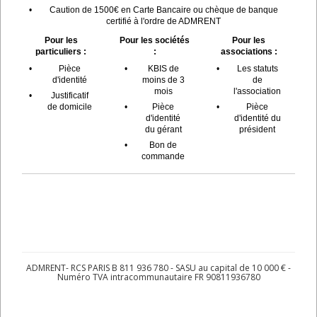
•
Caution de 1500€ en Carte Bancaire ou chèque de banque
certifié à l'ordre de ADMRENT
Pour les
Pour les sociétés
Pour les
particuliers :
:
associations :
•
Pièce
•
KBIS de
•
Les statuts
d'identité
moins de 3
de
mois
l'association
•
Justificatif
de domicile
•
Pièce
•
Pièce
d'identité
d'identité du
du gérant
président
•
Bon de
commande
ADMRENT- RCS PARIS B 811 936 780 - SASU au capital de 10 000 € -
Numéro TVA intracommunautaire FR 90811936780