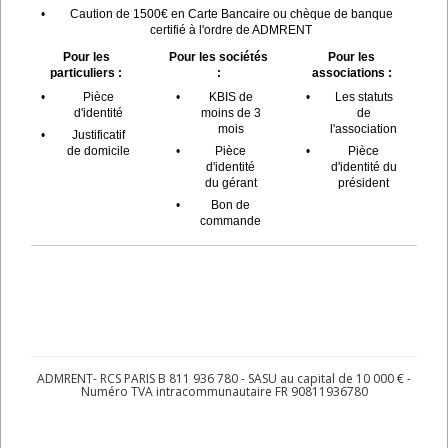
•
Caution de 1500€ en Carte Bancaire ou chèque de banque
certifié à l'ordre de ADMRENT
Pour les
Pour les sociétés
Pour les
particuliers :
:
associations :
•
Pièce
•
KBIS de
•
Les statuts
d'identité
moins de 3
de
mois
l'association
•
Justificatif
de domicile
•
Pièce
•
Pièce
d'identité
d'identité du
du gérant
président
•
Bon de
commande
ADMRENT- RCS PARIS B 811 936 780 - SASU au capital de 10 000 € -
Numéro TVA intracommunautaire FR 90811936780