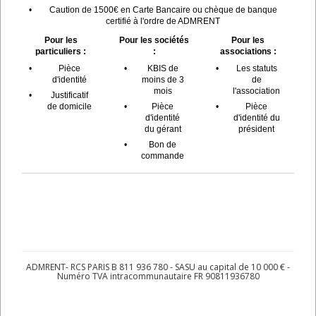
•
Caution de 1500€ en Carte Bancaire ou chèque de banque
certifié à l'ordre de ADMRENT
Pour les
Pour les sociétés
Pour les
particuliers :
:
associations :
•
Pièce
•
KBIS de
•
Les statuts
d'identité
moins de 3
de
mois
l'association
•
Justificatif
de domicile
•
Pièce
•
Pièce
d'identité
d'identité du
du gérant
président
•
Bon de
commande
ADMRENT- RCS PARIS B 811 936 780 - SASU au capital de 10 000 € -
Numéro TVA intracommunautaire FR 90811936780