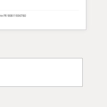
ire FR 90811936780