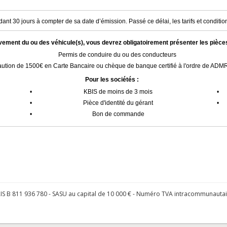
ant 30 jours à compter de sa date d’émission. Passé ce délai, les tarifs et condition
èvement du ou des véhicule(s), vous devrez obligatoirement présenter les pièce
Permis de conduire du ou des conducteurs
ution de 1500€ en Carte Bancaire ou chèque de banque certifié à l'ordre de AD
Pour les sociétés :
•
KBIS de moins de 3 mois
•
•
Pièce d'identité du gérant
•
•
Bon de commande
S B 811 936 780 - SASU au capital de 10 000 € - Numéro TVA intracommunauta