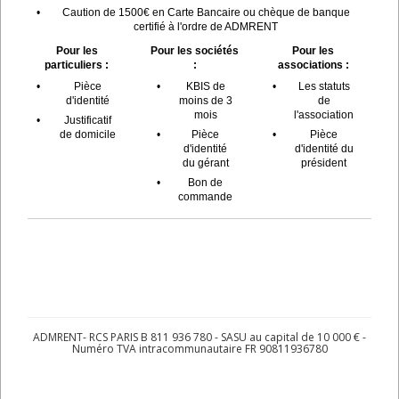
•
Caution de 1500€ en Carte Bancaire ou chèque de banque
certifié à l'ordre de ADMRENT
Pour les
Pour les sociétés
Pour les
particuliers :
:
associations :
•
Pièce
•
KBIS de
•
Les statuts
d'identité
moins de 3
de
mois
l'association
•
Justificatif
de domicile
•
Pièce
•
Pièce
d'identité
d'identité du
du gérant
président
•
Bon de
commande
ADMRENT- RCS PARIS B 811 936 780 - SASU au capital de 10 000 € -
Numéro TVA intracommunautaire FR 90811936780