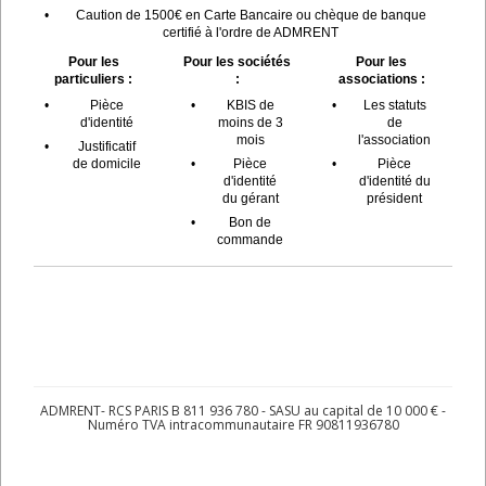
•
Caution de 1500€ en Carte Bancaire ou chèque de banque
certifié à l'ordre de ADMRENT
Pour les
Pour les sociétés
Pour les
particuliers :
:
associations :
•
Pièce
•
KBIS de
•
Les statuts
d'identité
moins de 3
de
mois
l'association
•
Justificatif
de domicile
•
Pièce
•
Pièce
d'identité
d'identité du
du gérant
président
•
Bon de
commande
ADMRENT- RCS PARIS B 811 936 780 - SASU au capital de 10 000 € -
Numéro TVA intracommunautaire FR 90811936780