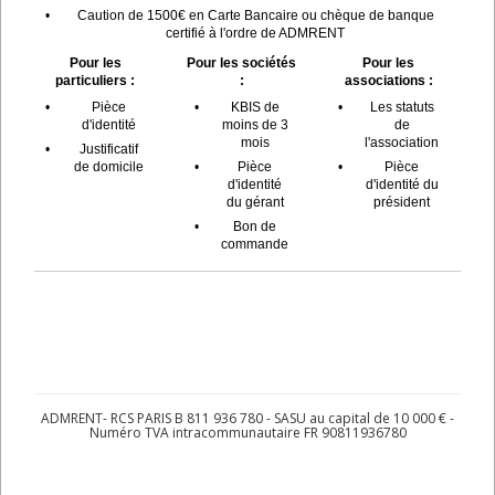
•
Caution de 1500€ en Carte Bancaire ou chèque de banque
certifié à l'ordre de ADMRENT
Pour les
Pour les sociétés
Pour les
particuliers :
:
associations :
•
Pièce
•
KBIS de
•
Les statuts
d'identité
moins de 3
de
mois
l'association
•
Justificatif
de domicile
•
Pièce
•
Pièce
d'identité
d'identité du
du gérant
président
•
Bon de
commande
ADMRENT- RCS PARIS B 811 936 780 - SASU au capital de 10 000 € -
Numéro TVA intracommunautaire FR 90811936780