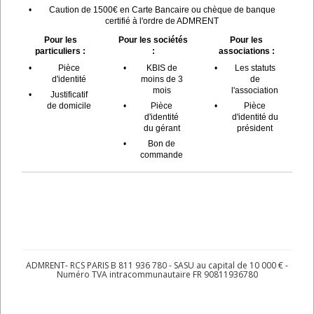
•
Caution de 1500€ en Carte Bancaire ou chèque de banque
certifié à l'ordre de ADMRENT
Pour les
Pour les sociétés
Pour les
particuliers :
:
associations :
•
Pièce
•
KBIS de
•
Les statuts
d'identité
moins de 3
de
mois
l'association
•
Justificatif
de domicile
•
Pièce
•
Pièce
d'identité
d'identité du
du gérant
président
•
Bon de
commande
ADMRENT- RCS PARIS B 811 936 780 - SASU au capital de 10 000 € -
Numéro TVA intracommunautaire FR 90811936780