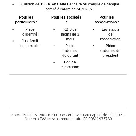
•
Caution de 1500€ en Carte Bancaire ou chèque de banque
certifié à l'ordre de ADMRENT
Pour les
Pour les sociétés
Pour les
particuliers :
:
associations :
•
Pièce
•
KBIS de
•
Les statuts
d'identité
moins de 3
de
mois
l'association
•
Justificatif
de domicile
•
Pièce
•
Pièce
d'identité
d'identité du
du gérant
président
•
Bon de
commande
ADMRENT- RCS PARIS B 811 936 780 - SASU au capital de 10 000 € -
Numéro TVA intracommunautaire FR 90811936780