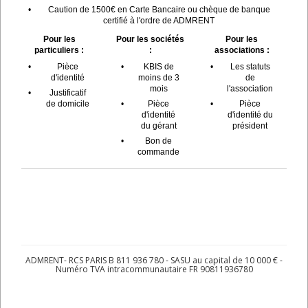
•
Caution de 1500€ en Carte Bancaire ou chèque de banque
certifié à l'ordre de ADMRENT
Pour les
Pour les sociétés
Pour les
particuliers :
:
associations :
•
Pièce
•
KBIS de
•
Les statuts
d'identité
moins de 3
de
mois
l'association
•
Justificatif
de domicile
•
Pièce
•
Pièce
d'identité
d'identité du
du gérant
président
•
Bon de
commande
ADMRENT- RCS PARIS B 811 936 780 - SASU au capital de 10 000 € -
Numéro TVA intracommunautaire FR 90811936780