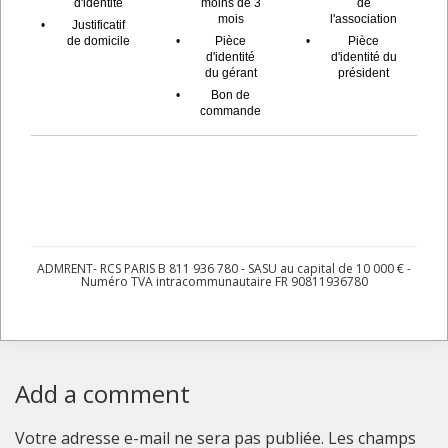
d'identité
moins de 3
de
mois
l'association
•
Justificatif
de domicile
•
Pièce
•
Pièce
d'identité
d'identité du
du gérant
président
•
Bon de
commande
ADMRENT- RCS PARIS B 811 936 780 - SASU au capital de 10 000 € -
Numéro TVA intracommunautaire FR 90811936780
Add a comment
Votre adresse e-mail ne sera pas publiée.
Les champs