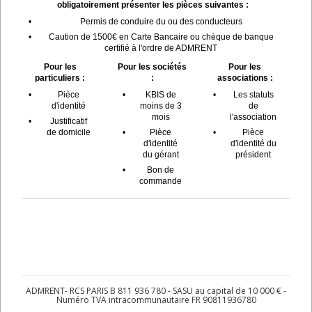
obligatoirement présenter les pièces suivantes :
•
Permis de conduire du ou des conducteurs
•
Caution de 1500€ en Carte Bancaire ou chèque de banque
certifié à l'ordre de ADMRENT
Pour les
Pour les sociétés
Pour les
particuliers :
:
associations :
•
Pièce
•
KBIS de
•
Les statuts
d'identité
moins de 3
de
mois
l'association
•
Justificatif
de domicile
•
Pièce
•
Pièce
d'identité
d'identité du
du gérant
président
•
Bon de
commande
ADMRENT- RCS PARIS B 811 936 780 - SASU au capital de 10 000 € -
Numéro TVA intracommunautaire FR 90811936780