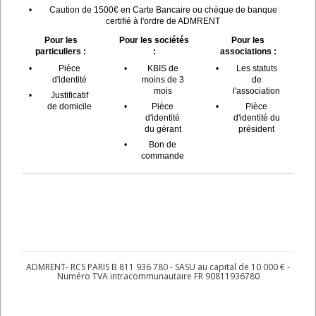
•
Caution de 1500€ en Carte Bancaire ou chèque de banque
certifié à l'ordre de ADMRENT
Pour les
Pour les sociétés
Pour les
particuliers :
:
associations :
•
Pièce
•
KBIS de
•
Les statuts
d'identité
moins de 3
de
mois
l'association
•
Justificatif
de domicile
•
Pièce
•
Pièce
d'identité
d'identité du
du gérant
président
•
Bon de
commande
ADMRENT- RCS PARIS B 811 936 780 - SASU au capital de 10 000 € -
Numéro TVA intracommunautaire FR 90811936780