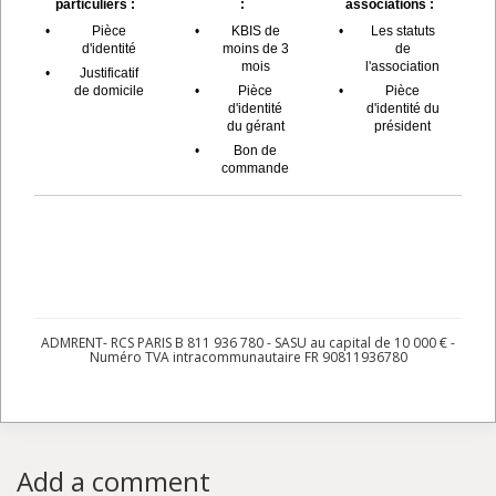
particuliers :
:
associations :
•
Pièce
•
KBIS de
•
Les statuts
d'identité
moins de 3
de
mois
l'association
•
Justificatif
de domicile
•
Pièce
•
Pièce
d'identité
d'identité du
du gérant
président
•
Bon de
commande
ADMRENT- RCS PARIS B 811 936 780 - SASU au capital de 10 000 € -
Numéro TVA intracommunautaire FR 90811936780
Add a comment