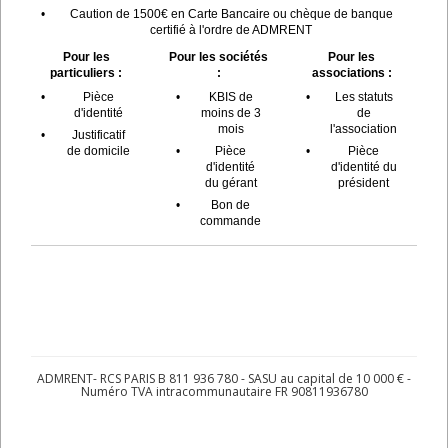
•
Caution de 1500€ en Carte Bancaire ou chèque de banque
certifié à l'ordre de ADMRENT
Pour les
Pour les sociétés
Pour les
particuliers :
:
associations :
•
Pièce
•
KBIS de
•
Les statuts
d'identité
moins de 3
de
mois
l'association
•
Justificatif
de domicile
•
Pièce
•
Pièce
d'identité
d'identité du
du gérant
président
•
Bon de
commande
ADMRENT- RCS PARIS B 811 936 780 - SASU au capital de 10 000 € -
Numéro TVA intracommunautaire FR 90811936780