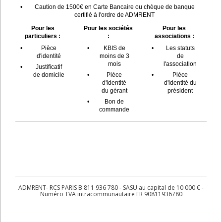
•
Caution de 1500€ en Carte Bancaire ou chèque de banque
certifié à l'ordre de ADMRENT
Pour les
Pour les sociétés
Pour les
particuliers :
:
associations :
•
Pièce
•
KBIS de
•
Les statuts
d'identité
moins de 3
de
mois
l'association
•
Justificatif
de domicile
•
Pièce
•
Pièce
d'identité
d'identité du
du gérant
président
•
Bon de
commande
ADMRENT- RCS PARIS B 811 936 780 - SASU au capital de 10 000 € -
Numéro TVA intracommunautaire FR 90811936780