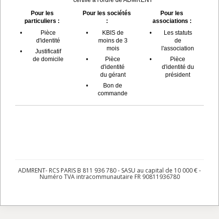
Pour les
Pour les sociétés
Pour les
particuliers :
:
associations :
•
Pièce
•
KBIS de
•
Les statuts
d'identité
moins de 3
de
mois
l'association
•
Justificatif
de domicile
•
Pièce
•
Pièce
d'identité
d'identité du
du gérant
président
•
Bon de
commande
ADMRENT- RCS PARIS B 811 936 780 - SASU au capital de 10 000 € -
Numéro TVA intracommunautaire FR 90811936780