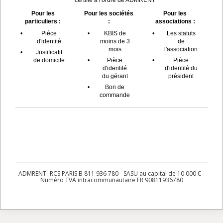
Pour les
Pour les sociétés
Pour les
particuliers :
:
associations :
•
Pièce
•
KBIS de
•
Les statuts
d'identité
moins de 3
de
mois
l'association
•
Justificatif
de domicile
•
Pièce
•
Pièce
d'identité
d'identité du
du gérant
président
•
Bon de
commande
ADMRENT- RCS PARIS B 811 936 780 - SASU au capital de 10 000 € -
Numéro TVA intracommunautaire FR 90811936780