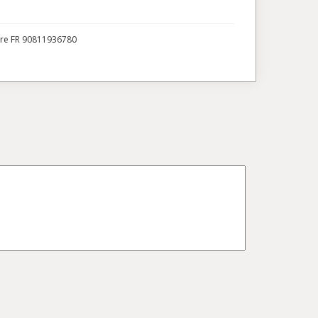
ire FR 90811936780