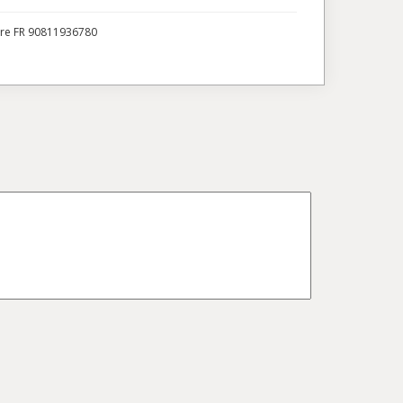
ire FR 90811936780