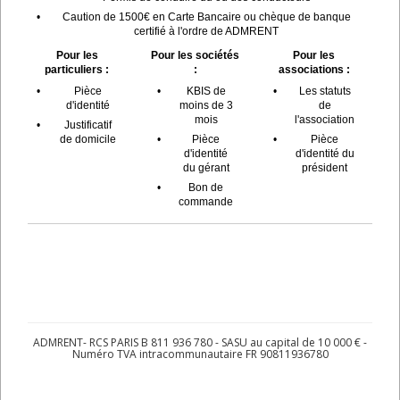
•
Caution de 1500€ en Carte Bancaire ou chèque de banque
certifié à l'ordre de ADMRENT
Pour les
Pour les sociétés
Pour les
particuliers :
:
associations :
•
Pièce
•
KBIS de
•
Les statuts
d'identité
moins de 3
de
mois
l'association
•
Justificatif
de domicile
•
Pièce
•
Pièce
d'identité
d'identité du
du gérant
président
•
Bon de
commande
ADMRENT- RCS PARIS B 811 936 780 - SASU au capital de 10 000 € -
Numéro TVA intracommunautaire FR 90811936780