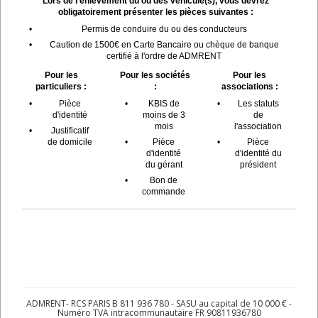
Lors de l'enlèvement du ou des véhicule(s), vous devrez
obligatoirement présenter les pièces suivantes :
•
Permis de conduire du ou des conducteurs
•
Caution de 1500€ en Carte Bancaire ou chèque de banque
certifié à l'ordre de ADMRENT
Pour les
Pour les sociétés
Pour les
particuliers :
:
associations :
•
Pièce
•
KBIS de
•
Les statuts
d'identité
moins de 3
de
mois
l'association
•
Justificatif
de domicile
•
Pièce
•
Pièce
d'identité
d'identité du
du gérant
président
•
Bon de
commande
ADMRENT- RCS PARIS B 811 936 780 - SASU au capital de 10 000 € -
Numéro TVA intracommunautaire FR 90811936780