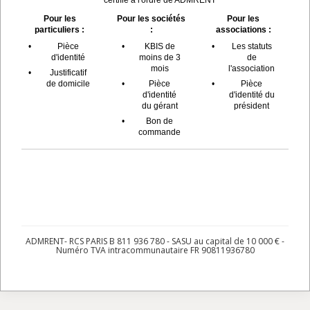
Pour les
Pour les sociétés
Pour les
particuliers :
:
associations :
•
Pièce
•
KBIS de
•
Les statuts
d'identité
moins de 3
de
mois
l'association
•
Justificatif
de domicile
•
Pièce
•
Pièce
d'identité
d'identité du
du gérant
président
•
Bon de
commande
ADMRENT- RCS PARIS B 811 936 780 - SASU au capital de 10 000 € -
Numéro TVA intracommunautaire FR 90811936780